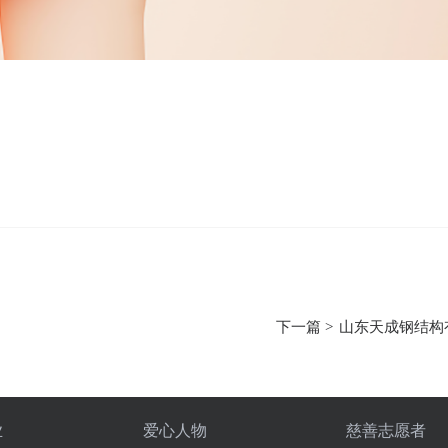
下一篇 >
山东天成钢结构
业
爱心人物
慈善志愿者