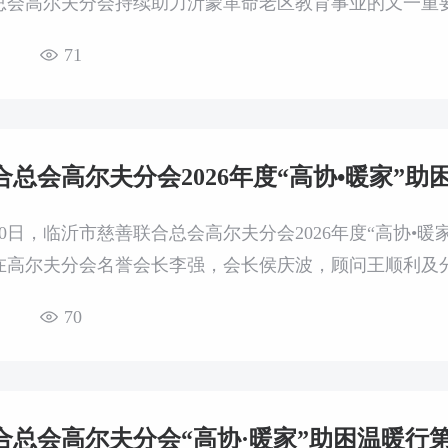
总会高尔夫分会持续助力沂蒙革命老区教育事业的又一重
、王兰峰、张金全，名誉会长李强带领分会常委共15余人
71
总会高尔夫分会2026年度“高协•暖家”
日—20日，临沂市慈善联合总会高尔夫分会2026年度“高协
在高尔夫分会名誉会长李强，会长侯庆波，顾问王顺利及
区九县，用脚步丈量责任，用真情传递温暖。活动期间，走
70
合总会高尔夫分会“高协·暖家”助困温暖行