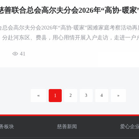
慈善联合总会高尔夫分会2026年“高协·暖
合总会高尔夫分会2026年“高协·暖家”困难家庭考察活
，分赴河东区、费县，用心用情开展入户走访，走进一户
准帮扶打下坚实基础。
41
«
1
2
3
4
»
务板块
慈善新闻
爱心企