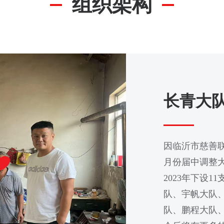
组织架构
长青大
因临沂市慈善联
月份届中调整
2023年下设
队、宇帆大队
队、鹏程大队