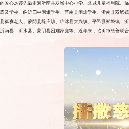
的爱心足迹先后走遍沂南县双堠中心小学、北城儿童福利院、临
庭及学校、临沂四中困难学生、莒南县困难学生、沂南县双堠镇
县孤寡老人、蒙阴县垛庄镇、临沭县大兴镇、平邑县郑城镇、沂
沂南县、沂水县、蒙阴县困难家庭等。近年来，临沂市慈善联合