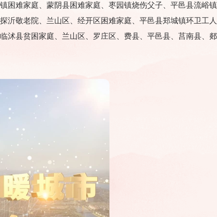
镇困难家庭、蒙阴县困难家庭、枣园镇烧伤父子、平邑县流峪镇
探沂敬老院、兰山区、经开区困难家庭、平邑县郑城镇环卫工人
临沭县贫困家庭、兰山区、罗庄区、费县、平邑县、莒南县、郯