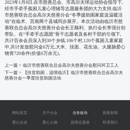
2023年1月8日,在市慈善总会、市高尔夫球运动协会指导下,
经市手牵手孤困儿童心理辅导志愿服务团的大力支持,
临沂
市慈善联合总会高尔夫慈善分会
“冬季援助困家庭送温暖活
动”在临术、莒南两个县城同步展开。本次活动由临沂市慈
善联合总会高尔夫慈善分会会长王顺利、执行会长李强分别
带队、在“手牵手志愿团”骨干志愿者及各村干部的引领下,
共计百余会员深入到30个乡镇,106个村,120个孤困儿童家庭
中,共计发放慰问金6万元,大米、挂面、花生油、火腿肠爱心
物资720余件(价值6万余元)。
上一篇 >
临沂市慈善联合总会高尔夫慈善分会慰问环卫工人
下一篇 >
【扶贫助困，温情临沂】临沂市慈善联合总会高尔夫
慈善分会一季度扶贫助困活动
网站首页
关于分会
业务板块
慈善新闻
爱心企业
爱心人物
慈善志愿者
联系我们